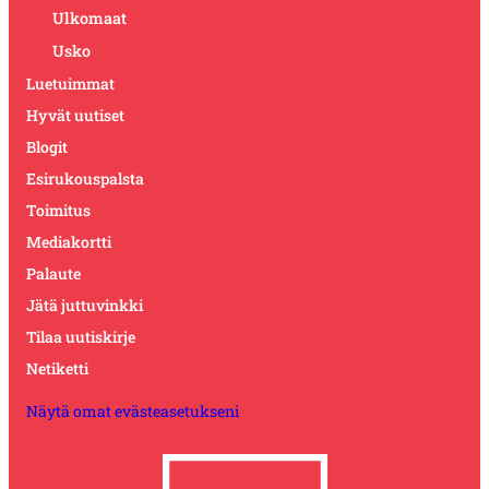
Ulkomaat
Usko
Luetuimmat
Hyvät uutiset
Blogit
Esirukouspalsta
Toimitus
Mediakortti
Palaute
Jätä juttuvinkki
Tilaa uutiskirje
Netiketti
Näytä omat evästeasetukseni