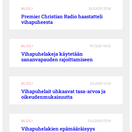
BLOGI
25.3.2023 23:18
Premier Christian Radio haastatteli
vihapuheesta
BLOGI
19.7.2021 10:02
Vihapuhelakeja käytetään
sananvapauden rajoittamiseen
BLOGI
5.5.2020 12:43
Vihapuhelait uhkaavat tasa-arvoa ja
oikeudenmukaisuutta
BLOGI
25.4.2020 07:19
Vihapuhelakien epämääräisyys