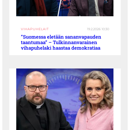
VIHAPUHELAIT
19.2.2026 10:30
”Suomessa eletään sananvapauden
taantumaa” – Tulkinnanvarainen
vihapuhelaki haastaa demokratiaa