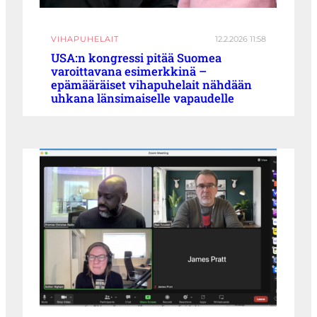
VIHAPUHELAIT
12.2.2026 11:58
USA:n kongressi pitää Suomea
varoittavana esimerkkinä –
epämääräiset vihapuhelait nähdään
uhkana länsimaiselle vapaudelle