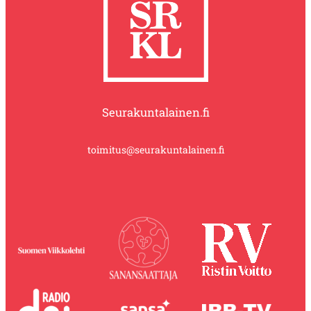
Seurakuntalainen.fi
toimitus@seurakuntalainen.fi