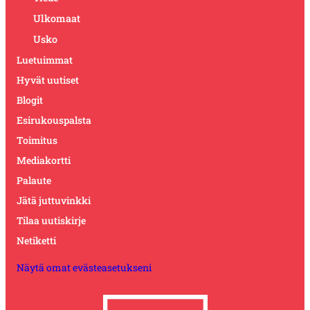
Ulkomaat
Usko
Luetuimmat
Hyvät uutiset
Blogit
Esirukouspalsta
Toimitus
Mediakortti
Palaute
Jätä juttuvinkki
Tilaa uutiskirje
Netiketti
Näytä omat evästeasetukseni