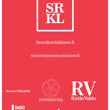
Seurakuntalainen.fi
toimitus@seurakuntalainen.fi