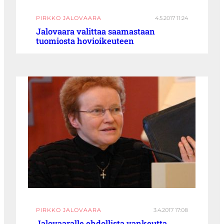
PIRKKO JALOVAARA
4.5.2017 11:24
Jalovaara valittaa saamastaan
tuomiosta hovioikeuteen
PIRKKO JALOVAARA
3.4.2017 17:08
Jalovaaralle ehdollista vankeutta