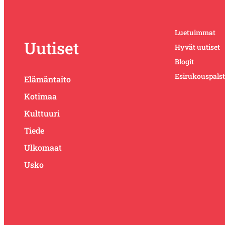
Luetuimmat
Uutiset
Hyvät uutiset
Blogit
Esirukouspals
Elämäntaito
Kotimaa
Kulttuuri
Tiede
Ulkomaat
Usko