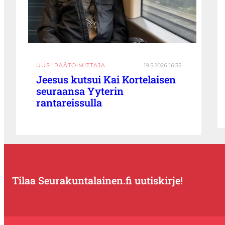
UUSI PÄÄTOIMITTAJA
19.5.2026 16:35
Jeesus kutsui Kai Kortelaisen
seuraansa Yyterin
rantareissulla
Tilaa Seurakuntalainen.fi uutiskirje!