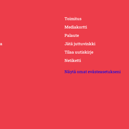
Toimitus
Mediakortti
Palaute
ta
Jätä juttuvinkki
Tilaa uutiskirje
Netiketti
Näytä omat evästeasetukseni