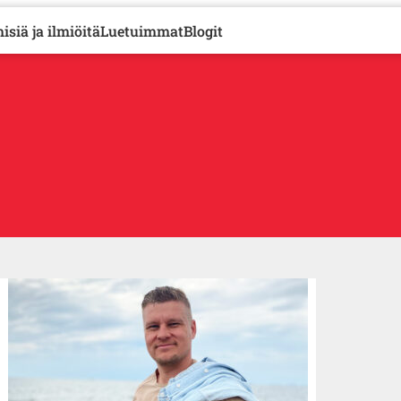
isiä ja ilmiöitä
Luetuimmat
Blogit