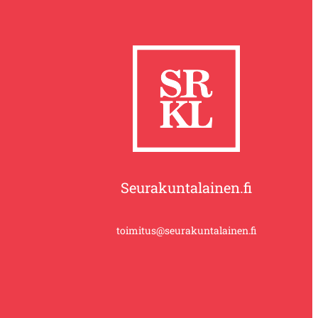
Seurakuntalainen.fi
toimitus@seurakuntalainen.fi