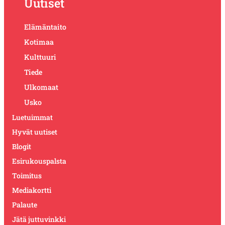
Uutiset
Elämäntaito
Kotimaa
Kulttuuri
Tiede
Ulkomaat
Usko
Luetuimmat
Hyvät uutiset
Blogit
Esirukouspalsta
Toimitus
Mediakortti
Palaute
Jätä juttuvinkki