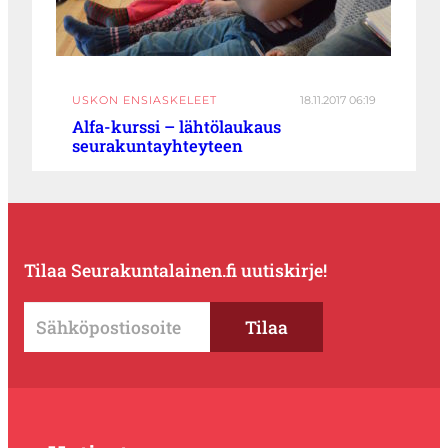
USKON ENSIASKELEET
18.11.2017 06:19
Alfa-kurssi – lähtölaukaus
seurakuntayhteyteen
Tilaa Seurakuntalainen.fi uutiskirje!