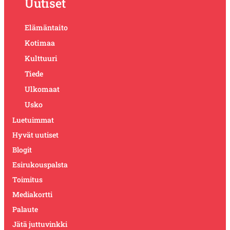
Uutiset
Elämäntaito
Kotimaa
Kulttuuri
Tiede
Ulkomaat
Usko
Luetuimmat
Hyvät uutiset
Blogit
Esirukouspalsta
Toimitus
Mediakortti
Palaute
Jätä juttuvinkki