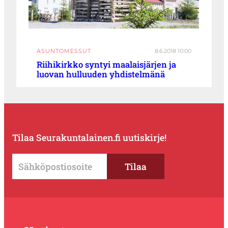
ASUNTOMESSUT
8.6.2018 10:00
Riihikirkko syntyi maalaisjärjen ja
luovan hulluuden yhdistelmänä
Tilaa Seurakuntalainen.fi uutiskirje!