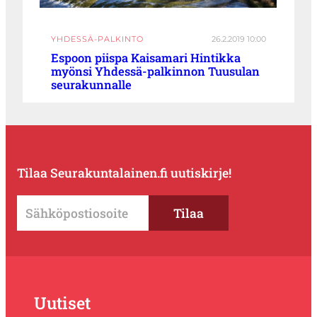
YHDESSÄ-PALKINTO
26.2.2019 10:00
Espoon piispa Kaisamari Hintikka
myönsi Yhdessä-palkinnon Tuusulan
seurakunnalle
Tilaa Seurakuntalainen.fi uutiskirje!
Uutiset