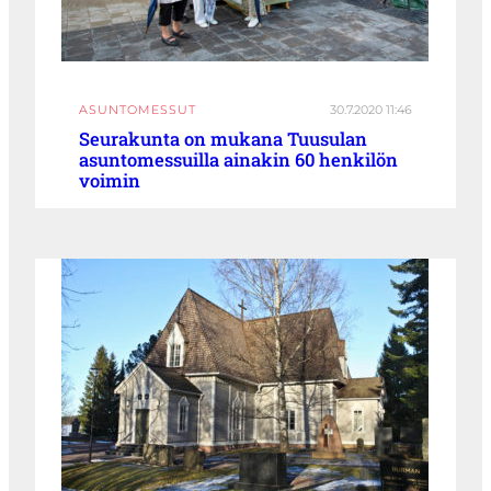
ASUNTOMESSUT
30.7.2020 11:46
Seurakunta on mukana Tuusulan
asuntomessuilla ainakin 60 henkilön
voimin