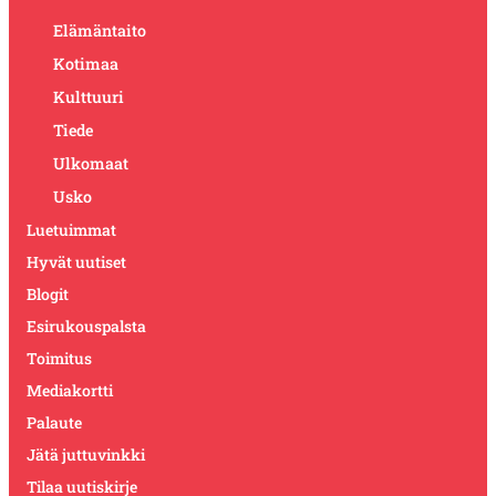
Elämäntaito
Kotimaa
Kulttuuri
Tiede
Ulkomaat
Usko
Luetuimmat
Hyvät uutiset
Blogit
Esirukouspalsta
Toimitus
Mediakortti
Palaute
Jätä juttuvinkki
Tilaa uutiskirje