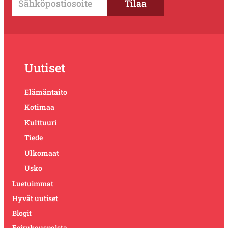
Uutiset
Elämäntaito
Kotimaa
Kulttuuri
Tiede
Ulkomaat
Usko
Luetuimmat
Hyvät uutiset
Blogit
Esirukouspalsta