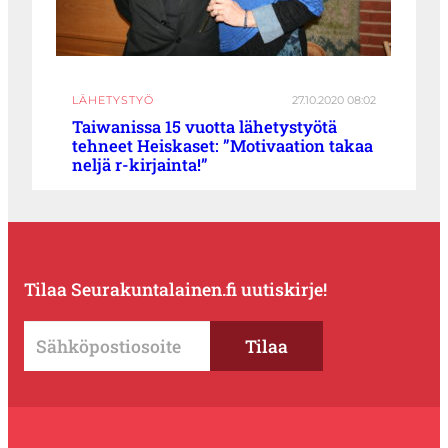
LÄHETYSTYÖ
27.10.2020 08:02
Taiwanissa 15 vuotta lähetystyötä
tehneet Heiskaset: ”Motivaation takaa
neljä r-kirjainta!”
Tilaa Seurakuntalainen.fi uutiskirje!