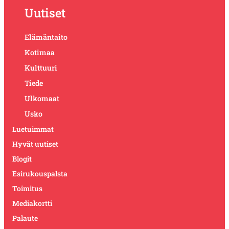
Uutiset
Elämäntaito
Kotimaa
Kulttuuri
Tiede
Ulkomaat
Usko
Luetuimmat
Hyvät uutiset
Blogit
Esirukouspalsta
Toimitus
Mediakortti
Palaute