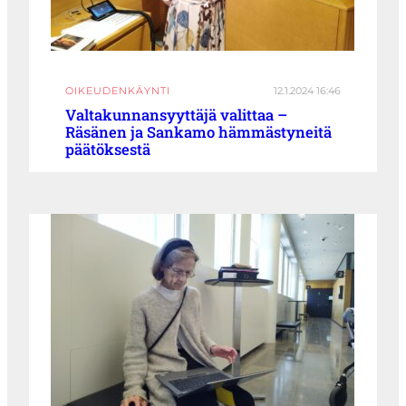
OIKEUDENKÄYNTI
12.1.2024 16:46
Valtakunnansyyttäjä valittaa –
Räsänen ja Sankamo hämmästyneitä
päätöksestä