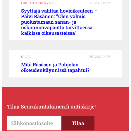
OIKEUDENKÄYNTI
2.5.2022 12:27
Syyttäjä valittaa hovioikeuteen –
Päivi Räsänen: ”Olen valmis
puolustamaan sanan- ja
uskonnonvapautta tarvittaessa
kaikissa oikeusasteissa”
BLOGI
25.1.2022 10:17
Mitä Räsäsen ja Pohjolan
oikeudenkäynnissä tapahtui?
Tilaa Seurakuntalainen.fi uutiskirje!