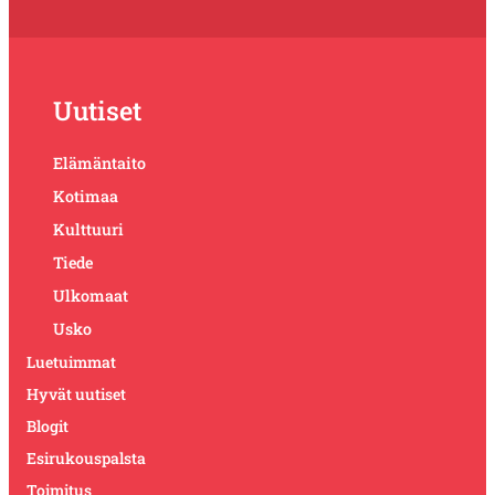
Uutiset
Elämäntaito
Kotimaa
Kulttuuri
Tiede
Ulkomaat
Usko
Luetuimmat
Hyvät uutiset
Blogit
Esirukouspalsta
Toimitus