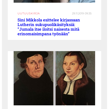
UUTUUSKIRJA
29.11.2019 09:35
Sini Mikkola esittelee kirjassaan
Lutherin sukupuolikäsityksiä:
”Jumala itse iloitsi naisesta mitä
erinomaisimpana työnään”