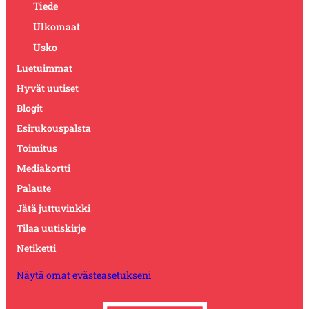
Tiede
Ulkomaat
Usko
Luetuimmat
Hyvät uutiset
Blogit
Esirukouspalsta
Toimitus
Mediakortti
Palaute
Jätä juttuvinkki
Tilaa uutiskirje
Netiketti
Näytä omat evästeasetukseni