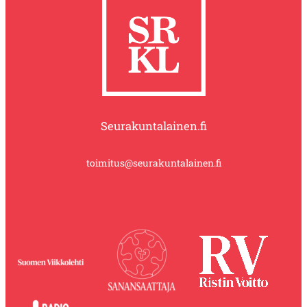
Seurakuntalainen.fi
toimitus@seurakuntalainen.fi