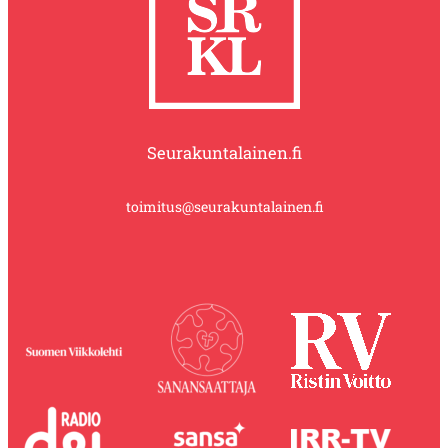
Seurakuntalainen.fi
toimitus@seurakuntalainen.fi