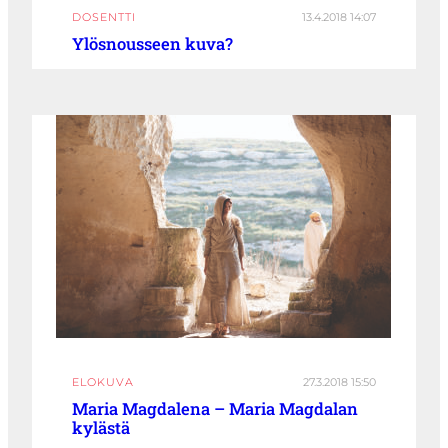
DOSENTTI
13.4.2018 14:07
Ylösnousseen kuva?
ELOKUVA
27.3.2018 15:50
Maria Magdalena – Maria Magdalan
kylästä