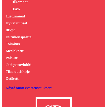
Ulkomaat
Usko
Luetuimmat
Hyvät uutiset
Blogit
Esirukouspalsta
Toimitus
Mediakortti
Palaute
Jätä juttuvinkki
Tilaa uutiskirje
Netiketti
Näytä omat evästeasetukseni