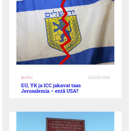
BLOGI
25.2.2021 23:56
EU, YK ja ICC jakavat taas
Jerusalemia – entä USA?