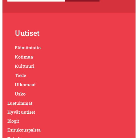
Uutiset
Elämäntaito
Kotimaa
Kulttuuri
Tiede
Ulkomaat
Usko
Luetuimmat
Hyvät uutiset
Blogit
Esirukouspalsta