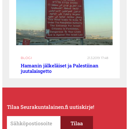
BLOGI
21.3.2019 17:48
Hamanin jälkeläiset ja Palestiinan
juutalaisgetto
Tilaa Seurakuntalainen.fi uutiskirje!