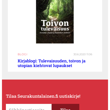
BLOGI
30.6.2020 11:06
Kirjablogi: Tulevaisuuden, toivon ja
utopian kiehtovat lupaukset
Tilaa Seurakuntalainen.fi uutiskirje!