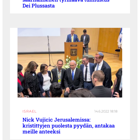
Dei Plussasta
ISRAEL
14.6.2022 18:18
Nick Vujicic Jerusalemissa:
kristittyjen puolesta pyydän, antakaa
meille anteeksi