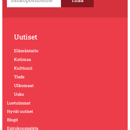
Uutiset
Elämäntaito
Kotimaa
Kulttuuri
Tiede
Ulkomaat
Usko
Luetuimmat
Hyvät uutiset
Blogit
Esirukouspalsta