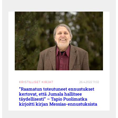
KRISTILLISET KIRJAT
26.4.2022 11:02
”Raamatun toteutuneet ennustukset
kertovat, että Jumala hallitsee
täydellisesti” – Tapio Puolimatka
kirjoitti kirjan Messias-ennustuksista