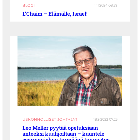
BLOGI
1.11.2024 08:39
L’Chaim – Elämälle, Israel!
USKONNOLLISET JOHTAJAT
18.9.2022 07:25
Leo Meller pyytää opetuksiaan
anteeksi kuulijoiltaan – kuuntele
saarnamiehen tyrmäävä tunnustus