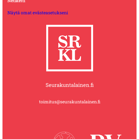
Netiketti
Näytä omat evästeasetukseni
Seurakuntalainen.fi
toimitus@seurakuntalainen.fi