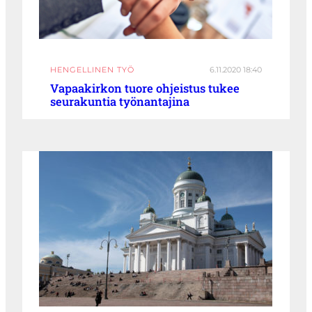
HENGELLINEN TYÖ
6.11.2020 18:40
Vapaakirkon tuore ohjeistus tukee
seurakuntia työnantajina