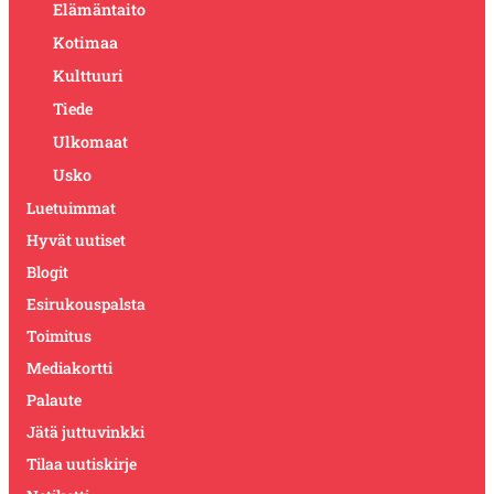
Elämäntaito
Kotimaa
Kulttuuri
Tiede
Ulkomaat
Usko
Luetuimmat
Hyvät uutiset
Blogit
Esirukouspalsta
Toimitus
Mediakortti
Palaute
Jätä juttuvinkki
Tilaa uutiskirje