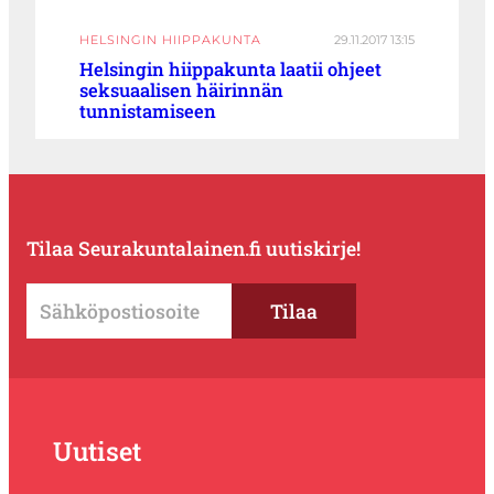
HELSINGIN HIIPPAKUNTA
29.11.2017 13:15
Helsingin hiippakunta laatii ohjeet
seksuaalisen häirinnän
tunnistamiseen
Tilaa Seurakuntalainen.fi uutiskirje!
Uutiset