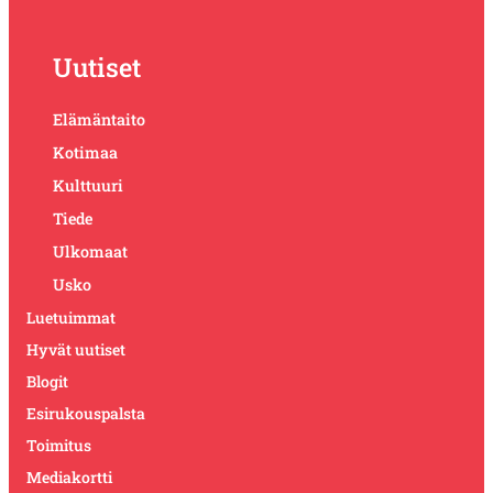
Uutiset
Elämäntaito
Kotimaa
Kulttuuri
Tiede
Ulkomaat
Usko
Luetuimmat
Hyvät uutiset
Blogit
Esirukouspalsta
Toimitus
Mediakortti