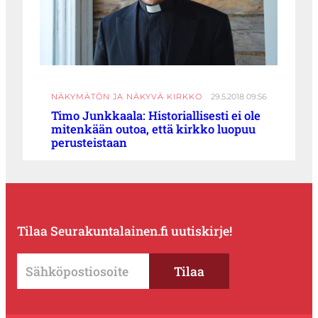
NÄKYMÄTÖN JA NÄKYVÄ KIRKKO
29.5.2018 09:56
Timo Junkkaala: Historiallisesti ei ole
mitenkään outoa, että kirkko luopuu
perusteistaan
Tilaa Seurakuntalainen.fi uutiskirje!