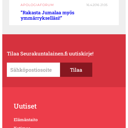
APOLOGIAFORUM
16.4.2016 21:05
”Rakasta Jumalaa myös
ymmärrykselläsi!”
Tilaa Seurakuntalainen.fi uutiskirje!
Uutiset
Elämäntaito