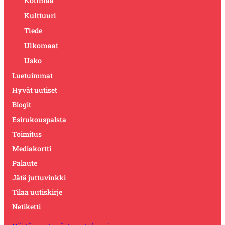
Kotimaa
Kulttuuri
Tiede
Ulkomaat
Usko
Luetuimmat
Hyvät uutiset
Blogit
Esirukouspalsta
Toimitus
Mediakortti
Palaute
Jätä juttuvinkki
Tilaa uutiskirje
Netiketti