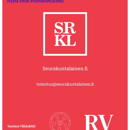
Näytä omat evästeasetukseni
Seurakuntalainen.fi
toimitus@seurakuntalainen.fi