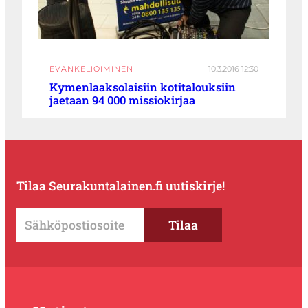
EVANKELIOIMINEN
10.3.2016 12:30
Kymenlaaksolaisiin kotitalouksiin
jaetaan 94 000 missiokirjaa
Tilaa Seurakuntalainen.fi uutiskirje!