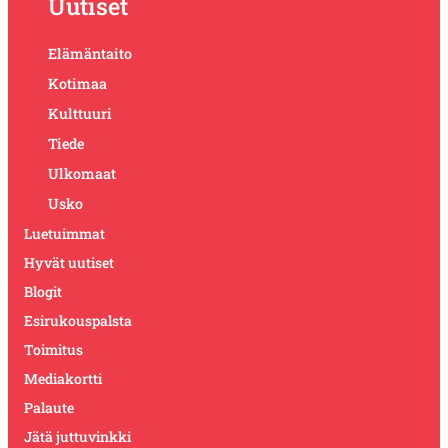
Uutiset
Elämäntaito
Kotimaa
Kulttuuri
Tiede
Ulkomaat
Usko
Luetuimmat
Hyvät uutiset
Blogit
Esirukouspalsta
Toimitus
Mediakortti
Palaute
Jätä juttuvinkki