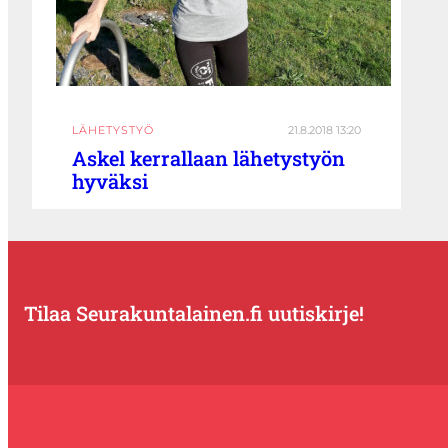
LÄHETYSTYÖ
21.8.2018 13:20
Askel kerrallaan lähetystyön
hyväksi
Tilaa Seurakuntalainen.fi uutiskirje!