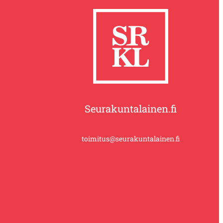
Seurakuntalainen.fi
toimitus@seurakuntalainen.fi