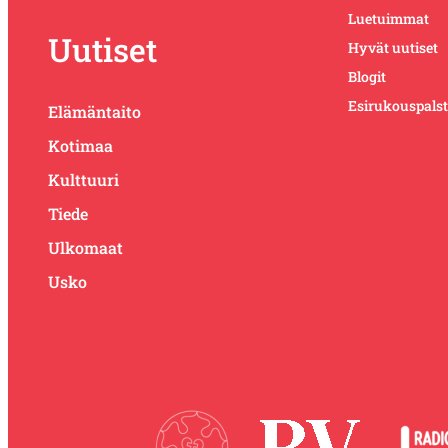
Luetuimmat
Uutiset
Hyvät uutiset
Blogit
Esirukouspals
Elämäntaito
Kotimaa
Kulttuuri
Tiede
Ulkomaat
Usko