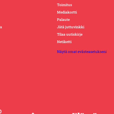
Toimitus
Mediakortti
Palaute
ta
Jätä juttuvinkki
Tilaa uutiskirje
Netiketti
Näytä omat evästeasetukseni