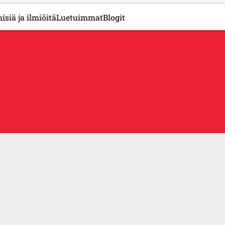
isiä ja ilmiöitä
Luetuimmat
Blogit