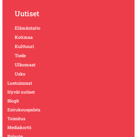
Uutiset
Elämäntaito
Kotimaa
Kulttuuri
Tiede
Ulkomaat
Usko
Luetuimmat
Hyvät uutiset
Blogit
Esirukouspalsta
Toimitus
Mediakortti
Palaute