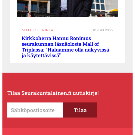
MALL OF TRIPLA
15.10.2019 09:22
Kirkkoherra Hannu Ronimus
seurakunnan läsnäolosta Mall of
Triplassa: ”Haluamme olla näkyvissä
ja käytettävissä”
Tilaa Seurakuntalainen.fi uutiskirje!