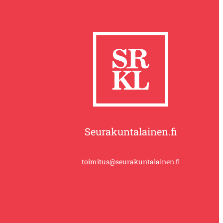
Seurakuntalainen.fi
toimitus@seurakuntalainen.fi