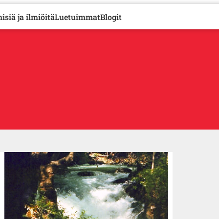
isiä ja ilmiöitä
Luetuimmat
Blogit