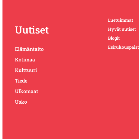
Luetuimmat
Uutiset
Hyvät uutiset
Blogit
Esirukouspals
Elämäntaito
Kotimaa
Kulttuuri
Tiede
Ulkomaat
Usko