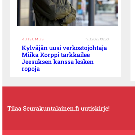
KUTSUMUS
19.3.2025 08:30
Kylväjän uusi verkostojohtaja
Miika Korppi tarkkailee
Jeesuksen kanssa lesken
ropoja
Tilaa Seurakuntalainen.fi uutiskirje!