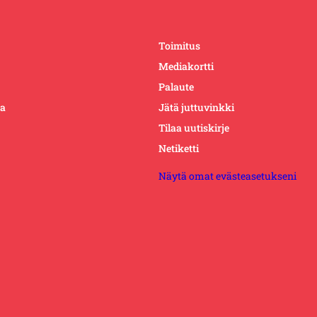
Toimitus
Mediakortti
Palaute
ta
Jätä juttuvinkki
Tilaa uutiskirje
Netiketti
Näytä omat evästeasetukseni