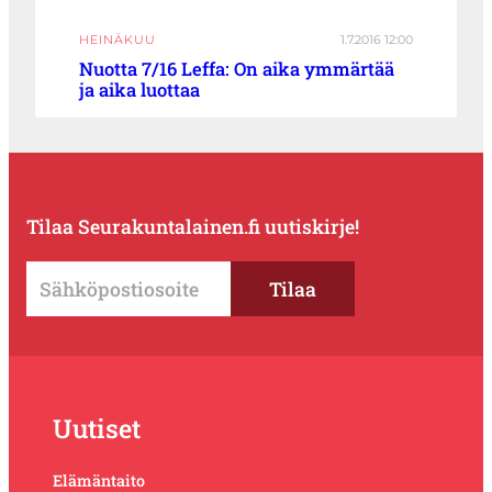
HEINÄKUU
1.7.2016 12:00
Nuotta 7/16 Leffa: On aika ymmärtää
ja aika luottaa
Tilaa Seurakuntalainen.fi uutiskirje!
Uutiset
Elämäntaito