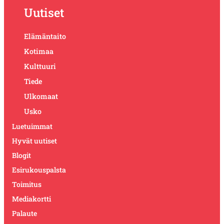
Uutiset
Elämäntaito
Kotimaa
Kulttuuri
Tiede
Ulkomaat
Usko
Luetuimmat
Hyvät uutiset
Blogit
Esirukouspalsta
Toimitus
Mediakortti
Palaute