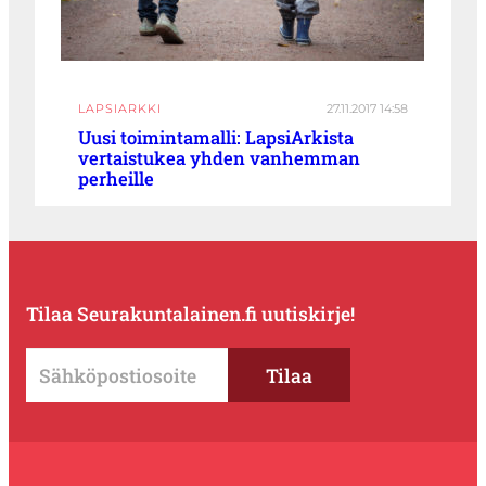
LAPSIARKKI
27.11.2017 14:58
Uusi toimintamalli: LapsiArkista
vertaistukea yhden vanhemman
perheille
Tilaa Seurakuntalainen.fi uutiskirje!