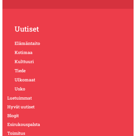
Uutiset
Elämäntaito
Kotimaa
Kulttuuri
Tiede
Ulkomaat
Usko
Luetuimmat
Hyvät uutiset
Blogit
Esirukouspalsta
Toimitus