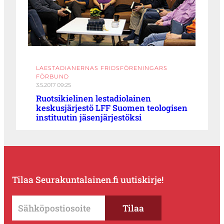
LAESTADIANERNAS FRIDSFÖRENINGARS
FÖRBUND
3.5.2017 09:25
Ruotsikielinen lestadiolainen
keskusjärjestö LFF Suomen teologisen
instituutin jäsenjärjestöksi
Tilaa Seurakuntalainen.fi uutiskirje!