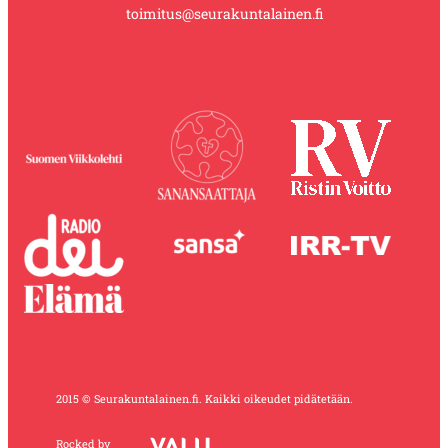
toimitus@seurakuntalainen.fi
2015 © Seurakuntalainen.fi. Kaikki oikeudet pidätetään.
Rocked by