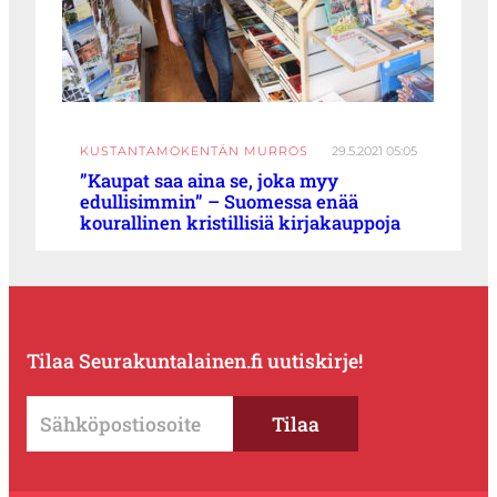
KUSTANTAMOKENTÄN MURROS
29.5.2021 05:05
”Kaupat saa aina se, joka myy
edullisimmin” – Suomessa enää
kourallinen kristillisiä kirjakauppoja
Tilaa Seurakuntalainen.fi uutiskirje!