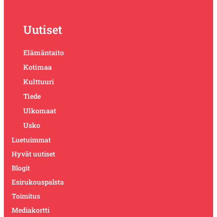
Uutiset
Elämäntaito
Kotimaa
Kulttuuri
Tiede
Ulkomaat
Usko
Luetuimmat
Hyvät uutiset
Blogit
Esirukouspalsta
Toimitus
Mediakortti