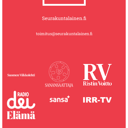
Seurakuntalainen.fi
toimitus@seurakuntalainen.fi