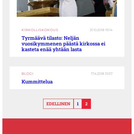
KIRKOLLISKOKOUS
31.10.2018 19:14
Tyrmäävä tilasto: Neljän
vuosikymmenen päästä kirkossa ei
kasteta enää yhtään lasta
BLOGI
17.4.2018 10:57
Kummittelua
EDELLINEN
1
2