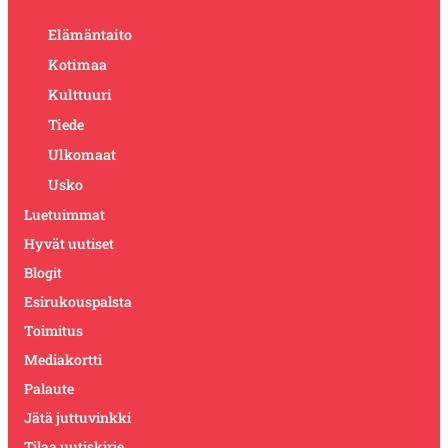
Elämäntaito
Kotimaa
Kulttuuri
Tiede
Ulkomaat
Usko
Luetuimmat
Hyvät uutiset
Blogit
Esirukouspalsta
Toimitus
Mediakortti
Palaute
Jätä juttuvinkki
Tilaa uutiskirje