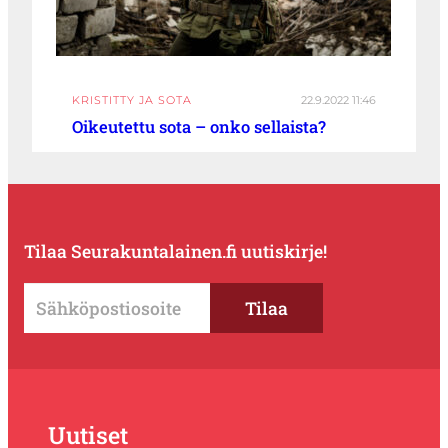
KRISTITTY JA SOTA
22.9.2022 11:46
Oikeutettu sota – onko sellaista?
Tilaa Seurakuntalainen.fi uutiskirje!
Uutiset