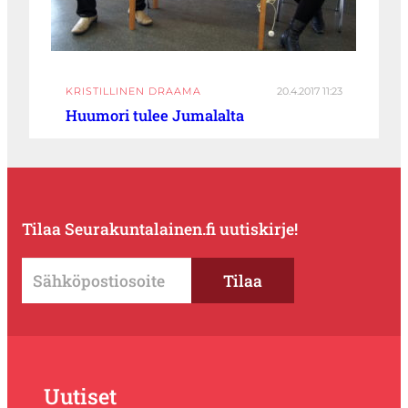
KRISTILLINEN DRAAMA
20.4.2017 11:23
Huumori tulee Jumalalta
Tilaa Seurakuntalainen.fi uutiskirje!
Uutiset