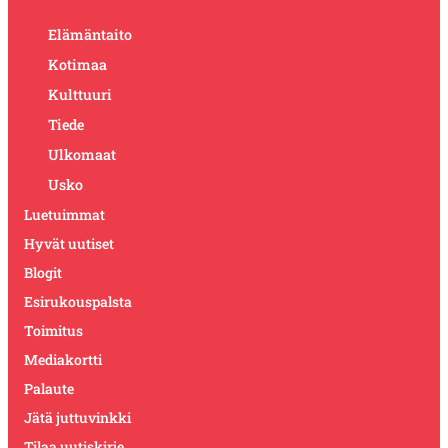
Elämäntaito
Kotimaa
Kulttuuri
Tiede
Ulkomaat
Usko
Luetuimmat
Hyvät uutiset
Blogit
Esirukouspalsta
Toimitus
Mediakortti
Palaute
Jätä juttuvinkki
Tilaa uutiskirje