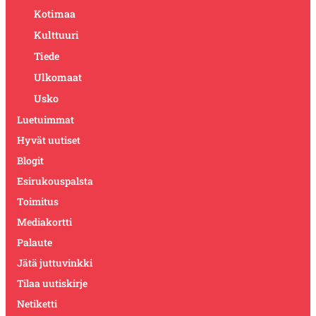
Kotimaa
Kulttuuri
Tiede
Ulkomaat
Usko
Luetuimmat
Hyvät uutiset
Blogit
Esirukouspalsta
Toimitus
Mediakortti
Palaute
Jätä juttuvinkki
Tilaa uutiskirje
Netiketti