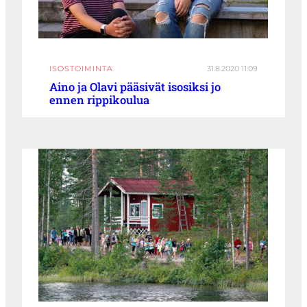
ISOSTOIMINTA
31.8.2020 11:09
Aino ja Olavi pääsivät isosiksi jo
ennen rippikoulua