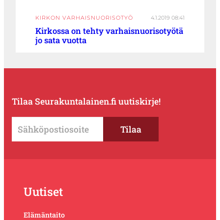
KIRKON VARHAISNUORISOTYÖ
4.1.2019 08:41
Kirkossa on tehty varhaisnuorisotyötä
jo sata vuotta
Tilaa Seurakuntalainen.fi uutiskirje!
Uutiset
Elämäntaito