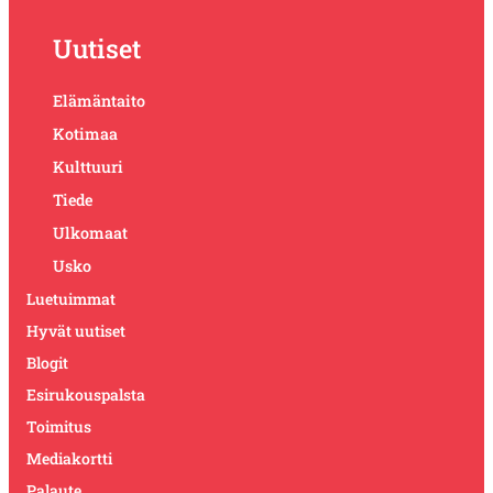
Uutiset
Elämäntaito
Kotimaa
Kulttuuri
Tiede
Ulkomaat
Usko
Luetuimmat
Hyvät uutiset
Blogit
Esirukouspalsta
Toimitus
Mediakortti
Palaute