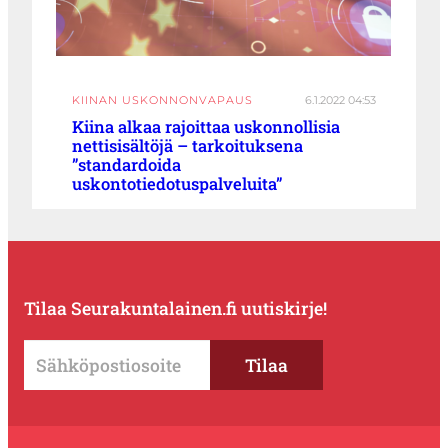
KIINAN USKONNONVAPAUS
6.1.2022 04:53
Kiina alkaa rajoittaa uskonnollisia
nettisisältöjä – tarkoituksena
”standardoida
uskontotiedotuspalveluita”
Tilaa Seurakuntalainen.fi uutiskirje!