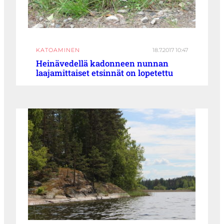
KATOAMINEN
18.7.2017 10:47
Heinävedellä kadonneen nunnan
laajamittaiset etsinnät on lopetettu