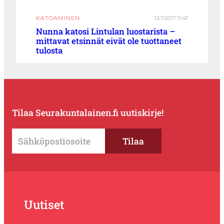
KATOAMINEN
13.7.2017 11:47
Nunna katosi Lintulan luostarista –
mittavat etsinnät eivät ole tuottaneet
tulosta
Tilaa Seurakuntalainen.fi uutiskirje!
Uutiset