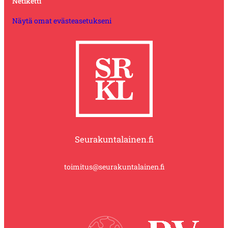
Netiketti
Näytä omat evästeasetukseni
Seurakuntalainen.fi
toimitus@seurakuntalainen.fi