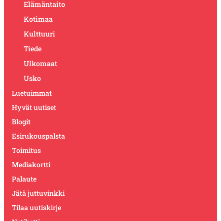
Elämäntaito
Kotimaa
Kulttuuri
Tiede
Ulkomaat
Usko
Luetuimmat
Hyvät uutiset
Blogit
Esirukouspalsta
Toimitus
Mediakortti
Palaute
Jätä juttuvinkki
Tilaa uutiskirje