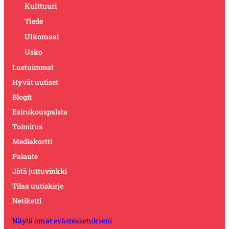
Kulttuuri
Tiede
Ulkomaat
Usko
Luetuimmat
Hyvät uutiset
Blogit
Esirukouspalsta
Toimitus
Mediakortti
Palaute
Jätä juttuvinkki
Tilaa uutiskirje
Netiketti
Näytä omat evästeasetukseni