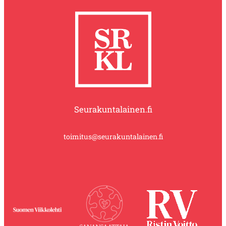
Seurakuntalainen.fi
toimitus@seurakuntalainen.fi