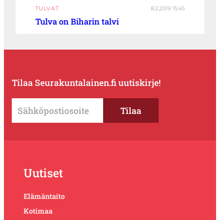
TULVAT
8.2.2019 15:45
Tulva on Biharin talvi
Tilaa Seurakuntalainen.fi uutiskirje!
Uutiset
Elämäntaito
Kotimaa