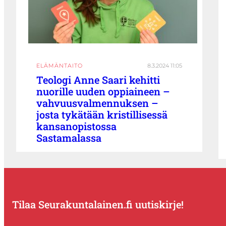
ELÄMÄNTAITO
8.3.2024 11:05
Teologi Anne Saari kehitti
nuorille uuden oppiaineen –
vahvuusvalmennuksen –
josta tykätään kristillisessä
kansanopistossa
Sastamalassa
Tilaa Seurakuntalainen.fi uutiskirje!