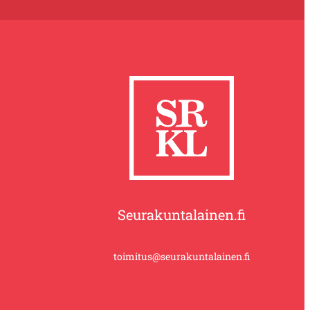
Seurakuntalainen.fi
toimitus@seurakuntalainen.fi