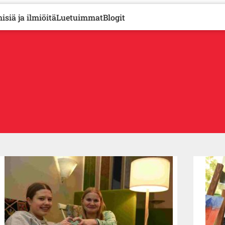
isiä ja ilmiöitä
Luetuimmat
Blogit