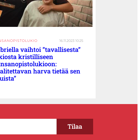
NSANOPISTOLUKIO
16.11.2023 10:25
briella vaihtoi ”tavallisesta”
kiosta kristilliseen
nsanopistolukioon:
alitettavan harva tietää sen
uista”