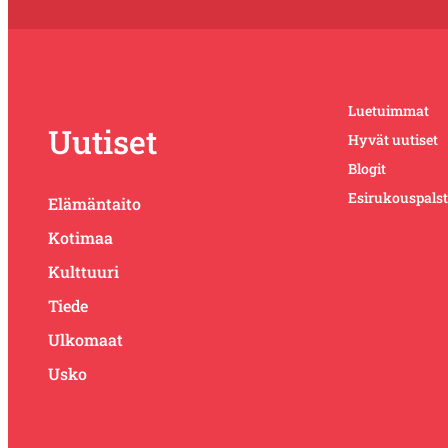
Luetuimmat
Uutiset
Hyvät uutiset
Blogit
Esirukouspals
Elämäntaito
Kotimaa
Kulttuuri
Tiede
Ulkomaat
Usko