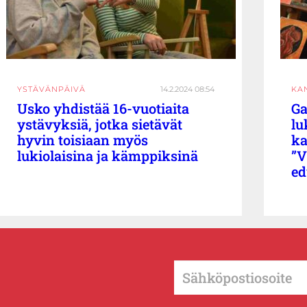
YSTÄVÄNPÄIVÄ
14.2.2024 08:54
KA
Usko yhdistää 16-vuotiaita
Ga
ystävyksiä, jotka sietävät
lu
hyvin toisiaan myös
ka
lukiolaisina ja kämppiksinä
”V
ed