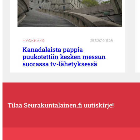
HYÖKKÄYS
25.3.2019 11:28
Kanadalaista pappia
puukotettiin kesken messun
suorassa tv-lähetyksessä
Tilaa Seurakuntalainen.fi uutiskirje!