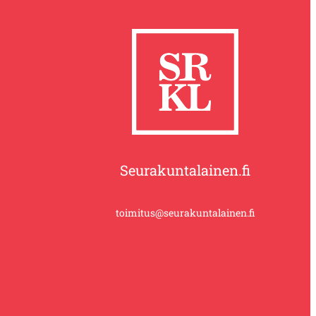
Seurakuntalainen.fi
toimitus@seurakuntalainen.fi