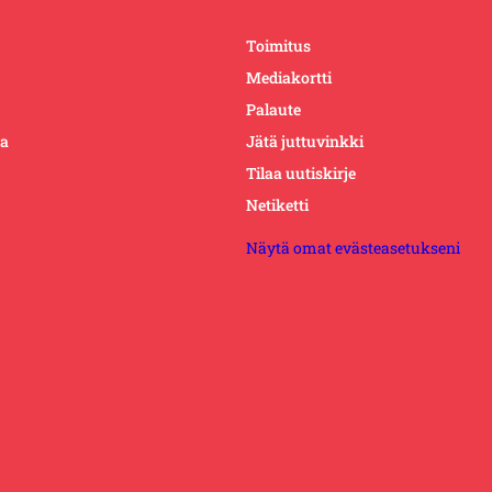
Toimitus
Mediakortti
Palaute
ta
Jätä juttuvinkki
Tilaa uutiskirje
Netiketti
Näytä omat evästeasetukseni