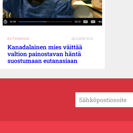
EUTANASIA
26.3.2018 16:15
Kanadalainen mies väittää
valtion painostavan häntä
suostumaan eutanasiaan