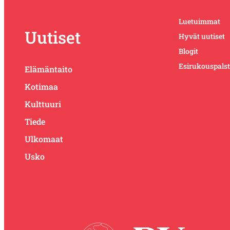
Luetuimmat
Uutiset
Hyvät uutiset
Blogit
Esirukouspals
Elämäntaito
Kotimaa
Kulttuuri
Tiede
Ulkomaat
Usko