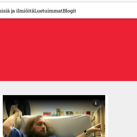
isiä ja ilmiöitä
Luetuimmat
Blogit