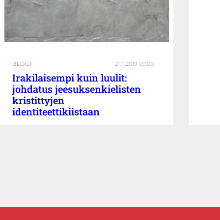
BLOGI
21.11.2019 09:00
Irakilaisempi kuin luulit:
johdatus jeesuksenkielisten
kristittyjen
identiteettikiistaan