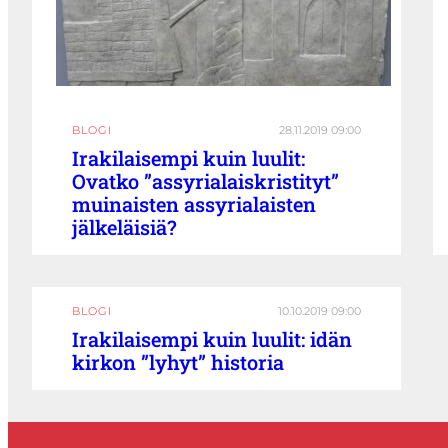
BLOGI
28.11.2019 09:00
Irakilaisempi kuin luulit:
Ovatko ”assyrialaiskristityt”
muinaisten assyrialaisten
jälkeläisiä?
BLOGI
10.10.2019 09:00
Irakilaisempi kuin luulit: idän
kirkon ”lyhyt” historia