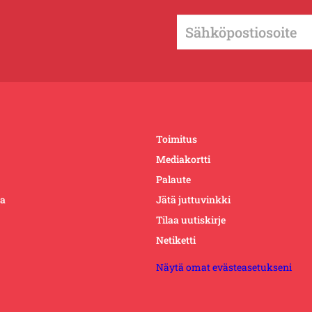
Toimitus
Mediakortti
Palaute
ta
Jätä juttuvinkki
Tilaa uutiskirje
Netiketti
Näytä omat evästeasetukseni