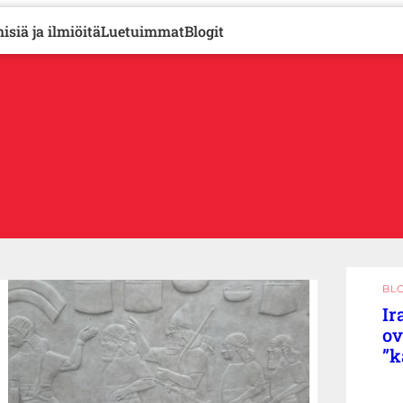
isiä ja ilmiöitä
Luetuimmat
Blogit
BL
Ir
ov
”k