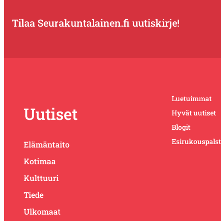
Tilaa Seurakuntalainen.fi uutiskirje!
Luetuimmat
Uutiset
Hyvät uutiset
Blogit
Esirukouspals
Elämäntaito
Kotimaa
Kulttuuri
Tiede
Ulkomaat