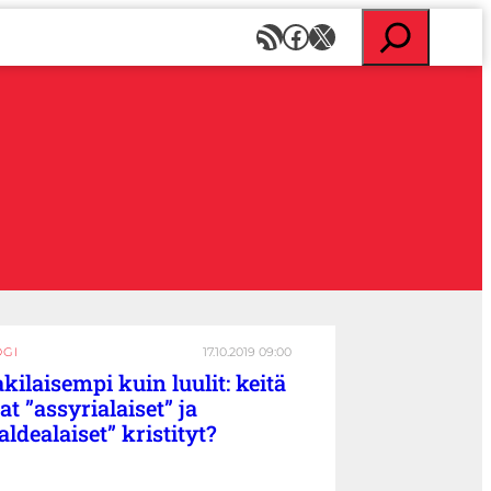
E
RSS-syöte
Facebook
X
t
s
i
OGI
17.10.2019 09:00
akilaisempi kuin luulit: keitä
at ”assyrialaiset” ja
aldealaiset” kristityt?