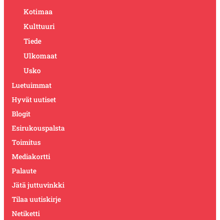
Kotimaa
Kulttuuri
Tiede
Ulkomaat
Usko
Luetuimmat
Hyvät uutiset
Blogit
Esirukouspalsta
Toimitus
Mediakortti
Palaute
Jätä juttuvinkki
Tilaa uutiskirje
Netiketti