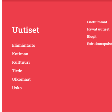
Luetuimmat
Uutiset
Hyvät uutiset
Blogit
Esirukouspals
Elämäntaito
Kotimaa
Kulttuuri
Tiede
Ulkomaat
Usko