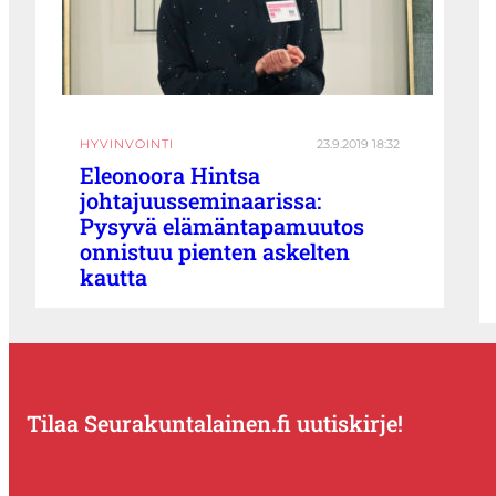
HYVINVOINTI
23.9.2019 18:32
Eleonoora Hintsa
johtajuusseminaarissa:
Pysyvä elämäntapamuutos
onnistuu pienten askelten
kautta
Tilaa Seurakuntalainen.fi uutiskirje!