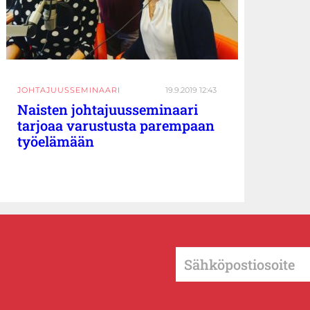
JOHTAJUUSSEMINAARI
19.9.2019 12:43
Naisten johtajuusseminaari
tarjoaa varustusta parempaan
työelämään