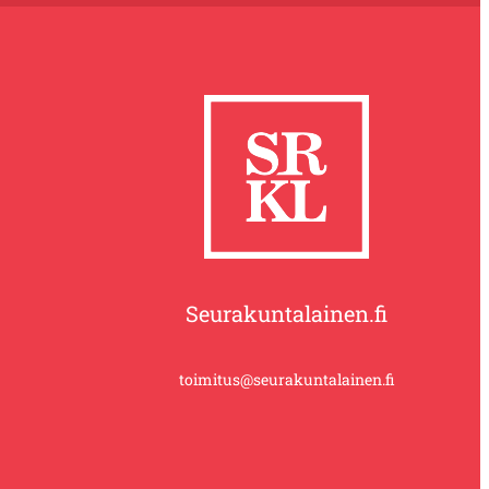
Seurakuntalainen.fi
toimitus@seurakuntalainen.fi