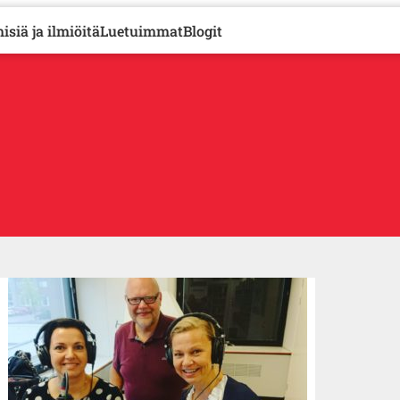
isiä ja ilmiöitä
Luetuimmat
Blogit