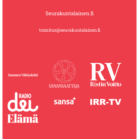
Seurakuntalainen.fi
toimitus@seurakuntalainen.fi