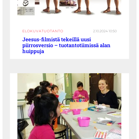
ELOKUVATUOTANTO
2.10.2024 10:50
Jeesus-filmistä tekeillä uusi
piirrosversio – tuotantotiimissä alan
huippuja