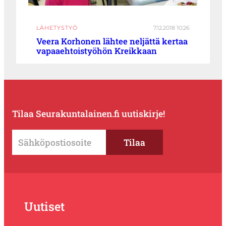
LÄHETYSTYÖ
7.12.2018 10:26
Veera Korhonen lähtee neljättä kertaa
vapaaehtoistyöhön Kreikkaan
Tilaa Seurakuntalainen.fi uutiskirje!
Uutiset