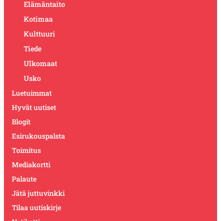
Elämäntaito
Kotimaa
Kulttuuri
Tiede
Ulkomaat
Usko
Luetuimmat
Hyvät uutiset
Blogit
Esirukouspalsta
Toimitus
Mediakortti
Palaute
Jätä juttuvinkki
Tilaa uutiskirje