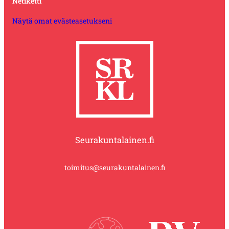
Netiketti
Näytä omat evästeasetukseni
Seurakuntalainen.fi
toimitus@seurakuntalainen.fi