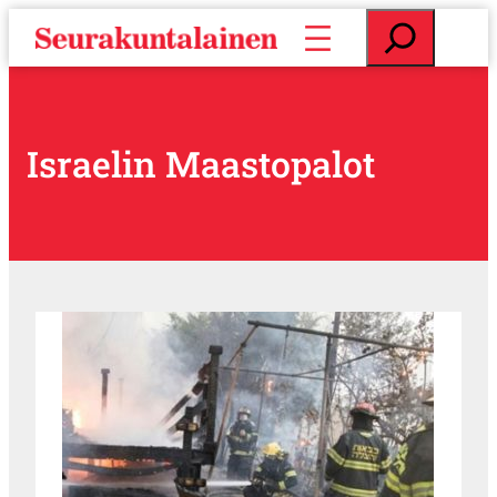
S
E
i
t
i
s
r
i
r
y
Israelin Maastopalot
s
i
s
ä
l
t
ö
ö
n