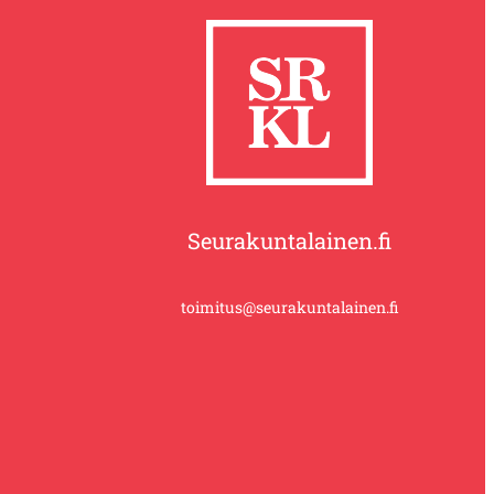
Seurakuntalainen.fi
toimitus@seurakuntalainen.fi