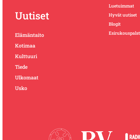
Luetuimmat
Uutiset
Hyvät uutiset
Blogit
Esirukouspals
Elämäntaito
Kotimaa
Kulttuuri
Tiede
Ulkomaat
Usko