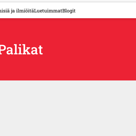
isiä ja ilmiöitä
Luetuimmat
Blogit
alikat