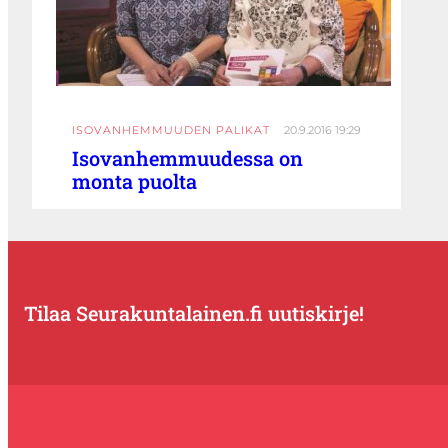
ISOVANHEMMUUDEN PALIKAT
20.9.2016 19:29
Isovanhemmuudessa on
monta puolta
Tilaa Seurakuntalainen.fi uutiskirje!