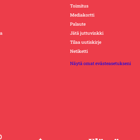
Toimitus
Mediakortti
Palaute
ta
Jätä juttuvinkki
Tilaa uutiskirje
Netiketti
Näytä omat evästeasetukseni