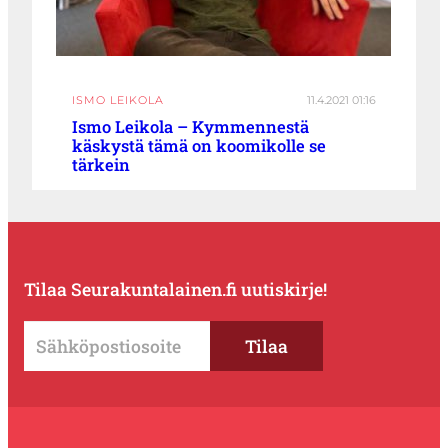
ISMO LEIKOLA
11.4.2021 01:16
Ismo Leikola – Kymmennestä
käskystä tämä on koomikolle se
tärkein
Tilaa Seurakuntalainen.fi uutiskirje!