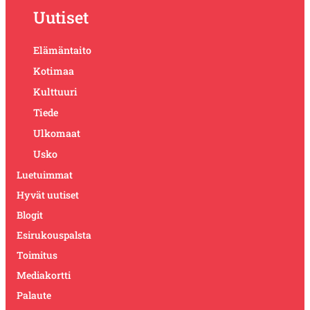
Uutiset
Elämäntaito
Kotimaa
Kulttuuri
Tiede
Ulkomaat
Usko
Luetuimmat
Hyvät uutiset
Blogit
Esirukouspalsta
Toimitus
Mediakortti
Palaute