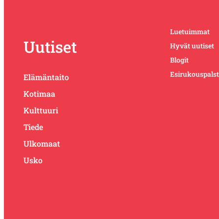
Luetuimmat
Uutiset
Hyvät uutiset
Blogit
Esirukouspals
Elämäntaito
Kotimaa
Kulttuuri
Tiede
Ulkomaat
Usko