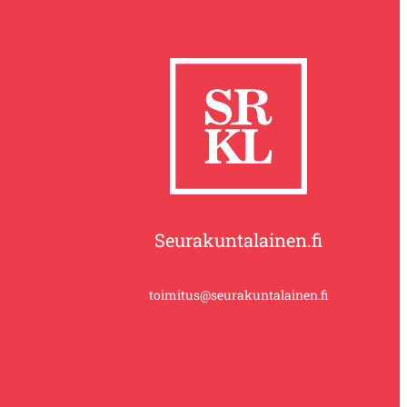
Seurakuntalainen.fi
toimitus@seurakuntalainen.fi