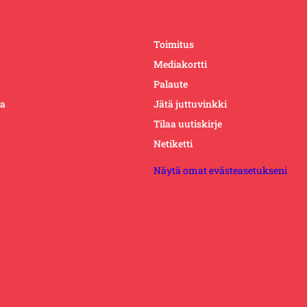
Toimitus
Mediakortti
Palaute
ta
Jätä juttuvinkki
Tilaa uutiskirje
Netiketti
Näytä omat evästeasetukseni