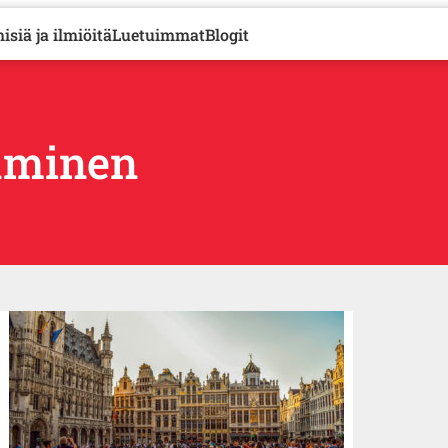
isiä ja ilmiöitä
Luetuimmat
Blogit
aminen