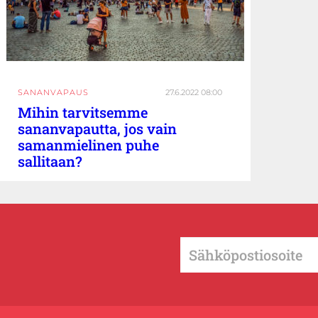
SANANVAPAUS
27.6.2022 08:00
Mihin tarvitsemme
sananvapautta, jos vain
samanmielinen puhe
sallitaan?