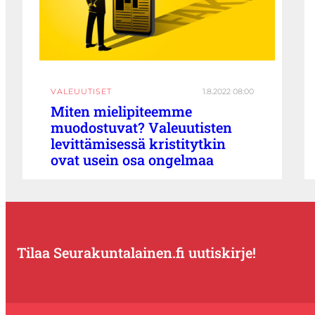
VALEUUTISET
1.8.2022 08:00
Miten mielipiteemme
muodostuvat? Valeuutisten
levittämisessä kristitytkin
ovat usein osa ongelmaa
Tilaa Seurakuntalainen.fi uutiskirje!