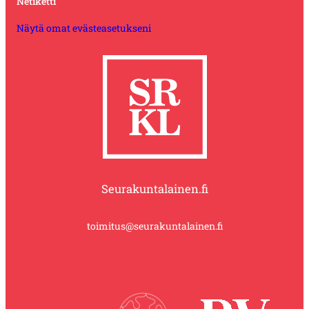
Netiketti
Näytä omat evästeasetukseni
Seurakuntalainen.fi
toimitus@seurakuntalainen.fi