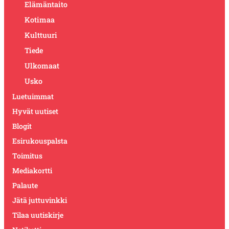
Elämäntaito
Kotimaa
Kulttuuri
Tiede
Ulkomaat
Usko
Luetuimmat
Hyvät uutiset
Blogit
Esirukouspalsta
Toimitus
Mediakortti
Palaute
Jätä juttuvinkki
Tilaa uutiskirje