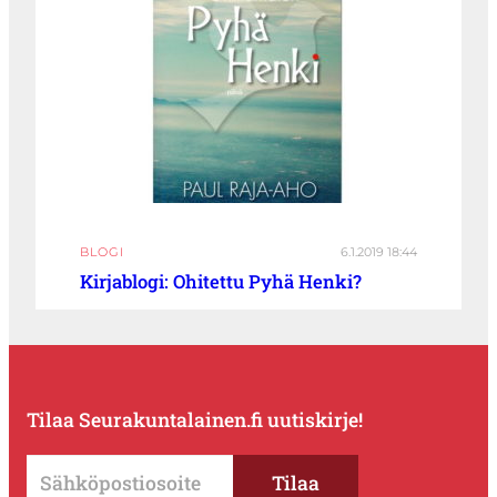
BLOGI
6.1.2019 18:44
Kirjablogi: Ohitettu Pyhä Henki?
Tilaa Seurakuntalainen.fi uutiskirje!