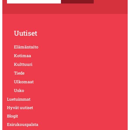
Uutiset
Elämäntaito
Kotimaa
Kulttuuri
Tiede
Ulkomaat
Usko
Luetuimmat
Hyvät uutiset
Blogit
Esirukouspalsta