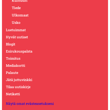
Kulttuuri
Tiede
Ulkomaat
Usko
Luetuimmat
Hyvät uutiset
Blogit
Esirukouspalsta
Toimitus
Mediakortti
Palaute
Jätä juttuvinkki
Tilaa uutiskirje
Netiketti
Näytä omat evästeasetukseni