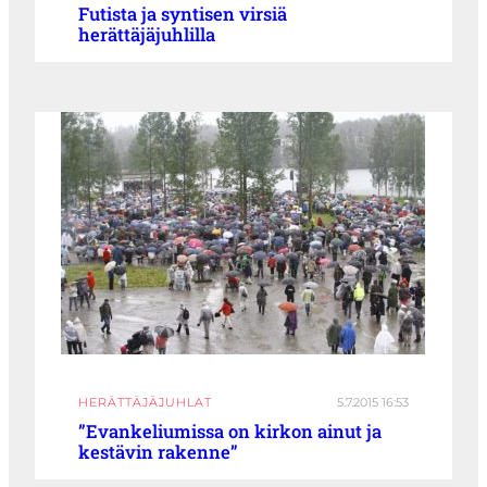
Futista ja syntisen virsiä
herättäjäjuhlilla
HERÄTTÄJÄJUHLAT
5.7.2015 16:53
”Evankeliumissa on kirkon ainut ja
kestävin rakenne”