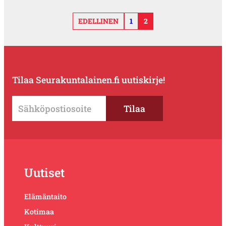
EDELLINEN
1
2
Tilaa Seurakuntalainen.fi uutiskirje!
Uutiset
Elämäntaito
Kotimaa