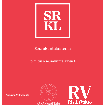
Seurakuntalainen.fi
toimitus@seurakuntalainen.fi