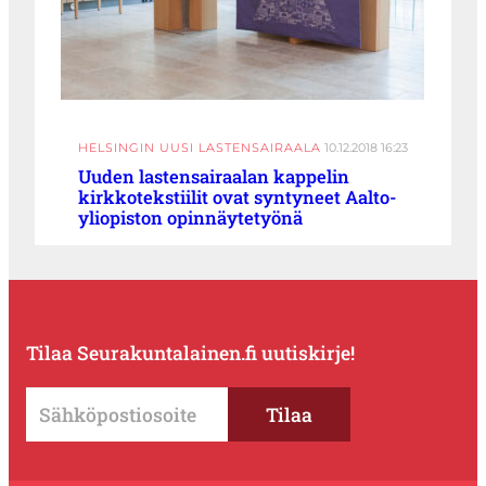
HELSINGIN UUSI LASTENSAIRAALA
10.12.2018 16:23
Uuden lastensairaalan kappelin
kirkkotekstiilit ovat syntyneet Aalto-
yliopiston opinnäytetyönä
Tilaa Seurakuntalainen.fi uutiskirje!