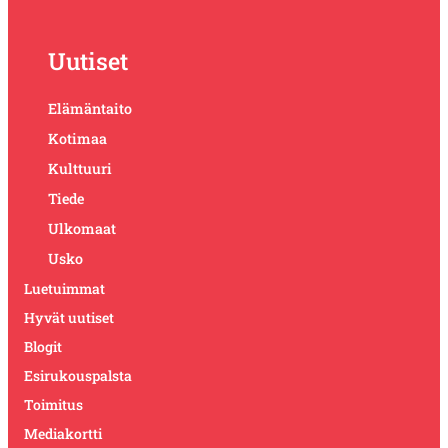
Uutiset
Elämäntaito
Kotimaa
Kulttuuri
Tiede
Ulkomaat
Usko
Luetuimmat
Hyvät uutiset
Blogit
Esirukouspalsta
Toimitus
Mediakortti