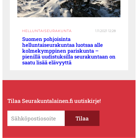
HELLUNTAISEURAKUNTA
1.11.2021 12:28
Suomen pohjoisinta
helluntaiseurakuntaa luotsaa alle
kolmekymppinen pariskunta –
pienillä uudistuksilla seurakuntaan on
saatu lisää elävyyttä
Tilaa Seurakuntalainen.fi uutiskirje!