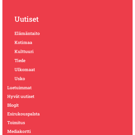
Uutiset
Elämäntaito
Kotimaa
Kulttuuri
Tiede
Ulkomaat
Usko
Luetuimmat
Hyvät uutiset
Blogit
Esirukouspalsta
Toimitus
Mediakortti