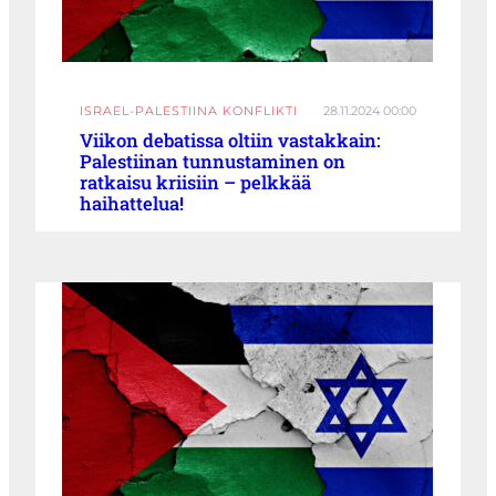
ISRAEL-PALESTIINA KONFLIKTI
28.11.2024 00:00
Viikon debatissa oltiin vastakkain:
Palestiinan tunnustaminen on
ratkaisu kriisiin – pelkkää
haihattelua!