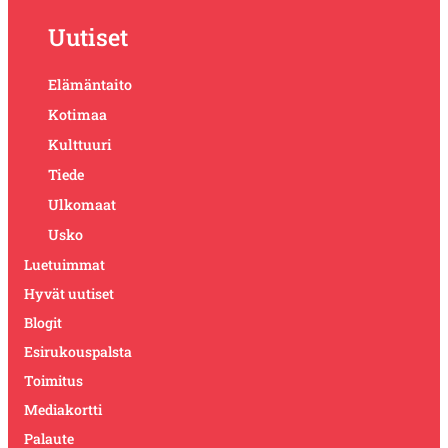
Uutiset
Elämäntaito
Kotimaa
Kulttuuri
Tiede
Ulkomaat
Usko
Luetuimmat
Hyvät uutiset
Blogit
Esirukouspalsta
Toimitus
Mediakortti
Palaute