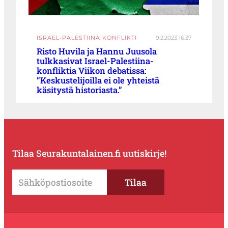
ISRAEL-PALESTIINA KONFLIKTI
9.2.2023 16:37
Risto Huvila ja Hannu Juusola
tulkkasivat Israel-Palestiina-
konfliktia Viikon debatissa:
”Keskustelijoilla ei ole yhteistä
käsitystä historiasta.”
Tilaa Seurakuntalainen.fi uutiskirje!