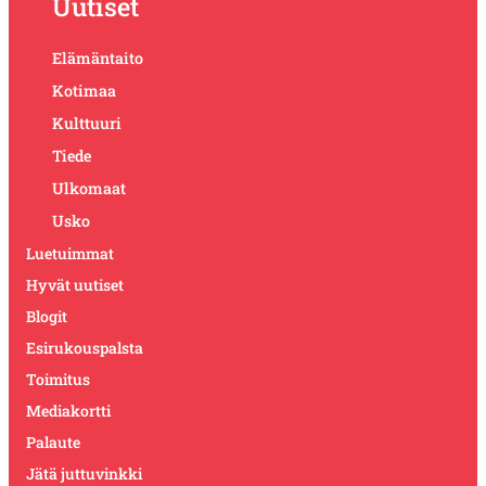
Uutiset
Elämäntaito
Kotimaa
Kulttuuri
Tiede
Ulkomaat
Usko
Luetuimmat
Hyvät uutiset
Blogit
Esirukouspalsta
Toimitus
Mediakortti
Palaute
Jätä juttuvinkki