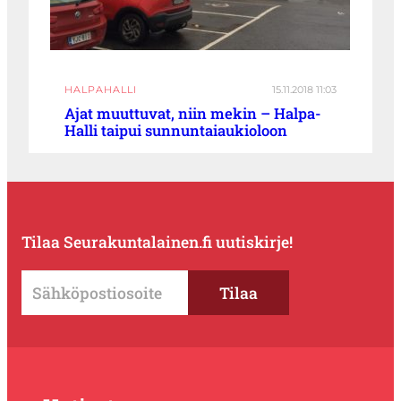
HALPAHALLI
15.11.2018 11:03
Ajat muuttuvat, niin mekin – Halpa-
Halli taipui sunnuntaiaukioloon
Tilaa Seurakuntalainen.fi uutiskirje!