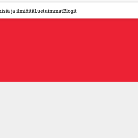
isiä ja ilmiöitä
Luetuimmat
Blogit