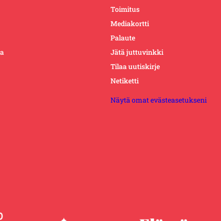
Toimitus
Mediakortti
Palaute
ta
Jätä juttuvinkki
Tilaa uutiskirje
Netiketti
Näytä omat evästeasetukseni