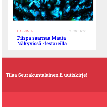
HÄKKINEN
19.5.2018 12:00
Piispa saarnaa Maata
Näkyvissä -festareilla
Tilaa Seurakuntalainen.fi uutiskirje!