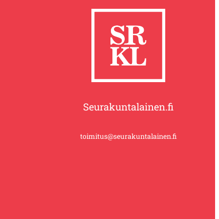
Seurakuntalainen.fi
toimitus@seurakuntalainen.fi