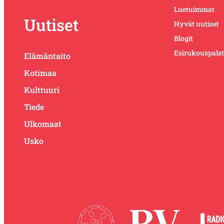
Luetuimmat
Uutiset
Hyvät uutiset
Blogit
Esirukouspals
Elämäntaito
Kotimaa
Kulttuuri
Tiede
Ulkomaat
Usko